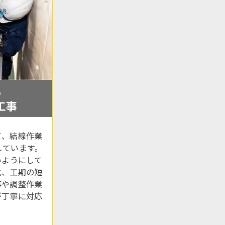
い
工事
て、結線作業
しています。
いようにして
化、工期の短
事や調整作業
が丁寧に対応