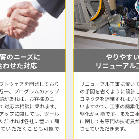
客のニーズに
やりやす
合わせた対応
リニューアル
フトウェアを開発しており
リニューアル工事に置い
万一、プログラムのアップ
の手間を省くように設計
請があれば、お客様のニー
コネクタを連結すればい
て対応は相談に乗れます。
いますので、工事の簡素
アップに関しても、ツール
縮化が可能です。また工
ただければ各社に置いて簡
に関しても専門の技術員
していただくことも可能で
させていただきます。