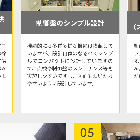
供
制御盤のシンプル設計
（
マニ
機能的には多種多様な機能は搭載して
制
の線
いますが、設計自体はなるべくシンプ
ラ
提供
ルでコンパクトに設計していますの
す
のみ
で、点検や制御盤のメンテナンス等も
ん
いよ
実施しやすいですし、図面も追いかけ
か
やすいように設計しています。
05